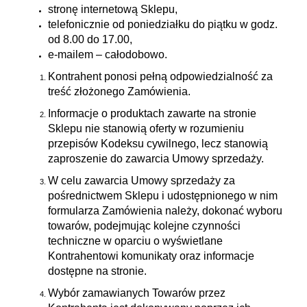
stronę internetową Sklepu,
telefonicznie od poniedziałku do piątku w godz.
od 8.00 do 17.00,
e-mailem – całodobowo.
Kontrahent ponosi pełną odpowiedzialność za
treść złożonego Zamówienia.
Informacje o produktach zawarte na stronie
Sklepu nie stanowią oferty w rozumieniu
przepisów Kodeksu cywilnego, lecz stanowią
zaproszenie do zawarcia Umowy sprzedaży.
W celu zawarcia Umowy sprzedaży za
pośrednictwem Sklepu i udostępnionego w nim
formularza Zamówienia należy, dokonać wyboru
towarów, podejmując kolejne czynności
techniczne w oparciu o wyświetlane
Kontrahentowi komunikaty oraz informacje
dostępne na stronie.
Wybór zamawianych Towarów przez