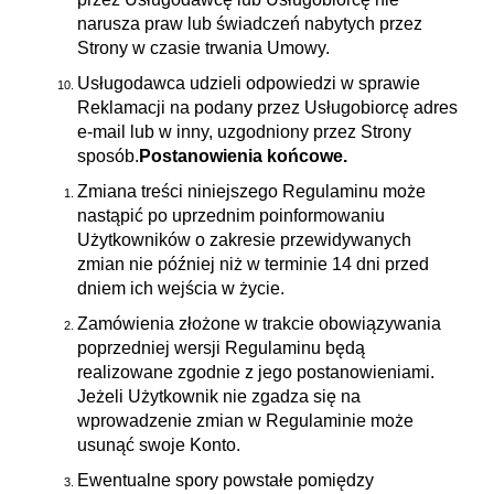
narusza praw lub świadczeń nabytych przez
Strony w czasie trwania Umowy.
Usługodawca udzieli odpowiedzi w sprawie
Reklamacji na podany przez Usługobiorcę adres
e-mail lub w inny, uzgodniony przez Strony
sposób.
Postanowienia końcowe.
Zmiana treści niniejszego Regulaminu może
nastąpić po uprzednim poinformowaniu
Użytkowników o zakresie przewidywanych
zmian nie później niż w terminie 14 dni przed
dniem ich wejścia w życie.
Zamówienia złożone w trakcie obowiązywania
poprzedniej wersji Regulaminu będą
realizowane zgodnie z jego postanowieniami.
Jeżeli Użytkownik nie zgadza się na
wprowadzenie zmian w Regulaminie może
usunąć swoje Konto.
Ewentualne spory powstałe pomiędzy