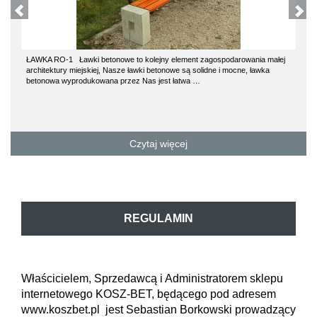
ŁAWKA RO-1 Ławki betonowe to kolejny element zagospodarowania małej
architektury miejskiej, Nasze ławki betonowe są solidne i mocne, ławka
betonowa wyprodukowana przez Nas jest łatwa …
Czytaj więcej
REGULAMIN
Właścicielem, Sprzedawcą i Administratorem sklepu
internetowego KOSZ-BET, będącego pod adresem
www.koszbet.pl jest Sebastian Borkowski prowadzący