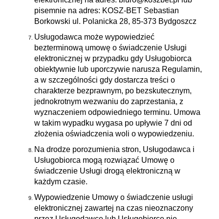
pisemnie na adres: KOSZ-BET Sebastian
Borkowski ul. Polanicka 28, 85-373 Bydgoszcz
Usługodawca może wypowiedzieć
bezterminową umowę o świadczenie Usługi
elektronicznej w przypadku gdy Usługobiorca
obiektywnie lub uporczywie narusza Regulamin,
a w szczególności gdy dostarcza treści o
charakterze bezprawnym, po bezskutecznym,
jednokrotnym wezwaniu do zaprzestania, z
wyznaczeniem odpowiedniego terminu. Umowa
w takim wypadku wygasa po upływie 7 dni od
złożenia oświadczenia woli o wypowiedzeniu.
Na drodze porozumienia stron, Usługodawca i
Usługobiorca mogą rozwiązać Umowę o
świadczenie Usługi drogą elektroniczną w
każdym czasie.
Wypowiedzenie Umowy o świadczenie usługi
elektronicznej zawartej na czas nieoznaczony
przez Usługodawcę lub Usługobiorcę nie