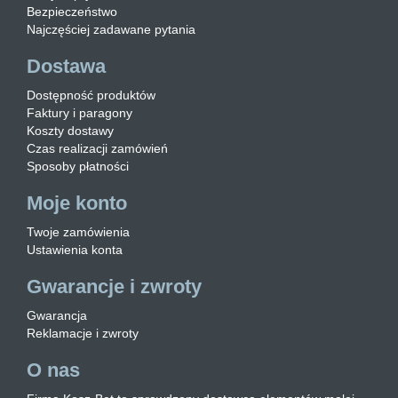
Bezpieczeństwo
Najczęściej zadawane pytania
Dostawa
Dostępność produktów
Faktury i paragony
Koszty dostawy
Czas realizacji zamówień
Sposoby płatności
Moje konto
Twoje zamówienia
Ustawienia konta
Gwarancje i zwroty
Gwarancja
Reklamacje i zwroty
O nas