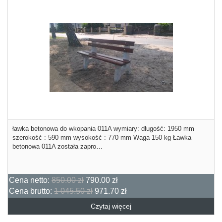
ławka betonowa do wkopania 011A wymiary: długość: 1950 mm
szerokość : 590 mm wysokość : 770 mm Waga 150 kg Ławka
betonowa 011A została zapro…
Cena netto:
850.00 zł
790.00 zł
Cena brutto:
1 045.50 zł
971.70 zł
Czytaj więcej