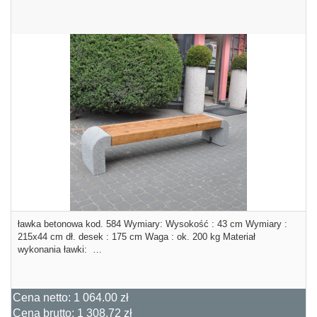
ławka betonowa kod. 584 Wymiary: Wysokość : 43 cm Wymiary :
215x44 cm dł. desek : 175 cm Waga : ok. 200 kg Materiał
wykonania ławki: …
Cena netto:
1 064.00 zł
Cena brutto:
1 308.72 zł