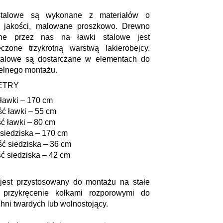
stalowe są wykonane z materiałów o
j jakości, malowane proszkowo. Drewno
ne przez nas na ławki stalowe jest
eczone trzykrotną warstwą lakierobejcy.
talowe są dostarczane w elementach do
elnego montażu.
ETRY
ławki – 170 cm
ć ławki – 55 cm
ć ławki – 80 cm
siedziska – 170 cm
ć siedziska – 36 cm
ć siedziska – 42 cm
 jest przystosowany do montażu na stałe
 przykręcenie kołkami rozporowymi do
hni twardych lub wolnostojący.