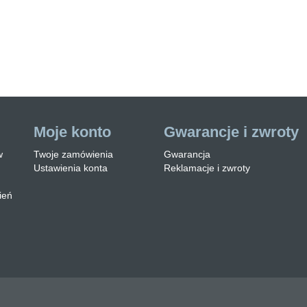
 stosowane przez nas
est zabezpieczo…
aj więcej
Moje konto
Gwarancje i zwroty
w
Twoje zamówienia
Gwarancja
Ustawienia konta
Reklamacje i zwroty
ień