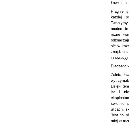
Ławki sta
Pragniemy
każdej pr
Tworzymy 
modne tre
NOWY 70L
różne war
odznaczaj
się w każ
znajdzies
innowacyjn
Dlaczego w
Zaletą ła
wytrzymał
Dzięki tem
lat i ni
eksploata
świetnie 
ulicach, s
OZ dane techniczne
Jest to r
 wysokość 73 cm
miejsc ro
 betonowy posiada
popielnicą. Na jedną