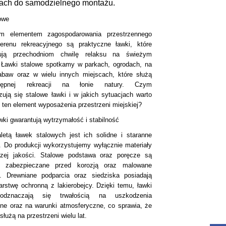
iach do samodzielnego montażu.
owe
ym elementem zagospodarowania przestrzennego
erenu rekreacyjnego są praktyczne ławki, które
tują przechodniom chwilę relaksu na świeżym
. Ławki stalowe spotkamy w parkach, ogrodach, na
abaw oraz w wielu innych miejscach, które służą
stępnej rekreacji na łonie natury. Czym
zują się stalowe ławki i w jakich sytuacjach warto
 ten element wyposażenia przestrzeni miejskiej?
wki gwarantują wytrzymałość i stabilność
letą ławek stalowych jest ich solidne i staranne
 Do produkcji wykorzystujemy wyłącznie materiały
zej jakości. Stalowe podstawa oraz poręcze są
o zabezpieczane przed korozją oraz malowane
. Drewniane podparcia oraz siedziska posiadają
arstwę ochronną z lakierobejcy. Dzięki temu, ławki
odznaczają się trwałością na uszkodzenia
ne oraz na warunki atmosferyczne, co sprawia, że
służą na przestrzeni wielu lat.