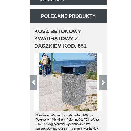
POLECANE PRODUKTY
KOSZ BETONOWY
KOSZ BETO
KWADRATOWY Z
POZ
DASZKIEM KOD. 651
Wymiary: Wysokość całkowita : 100 cm
kosz betonowy 70l P
Wymiary : 46x46 cm Pojemność: 70 l. Waga
kosza: waga 180 kg
: ok. 225 kg Materiał wykonania kosza:
średnica 53 cm Kosz
piasek płukany 0-2 mm, cement Portlandzki
wkład ocynkowany z 