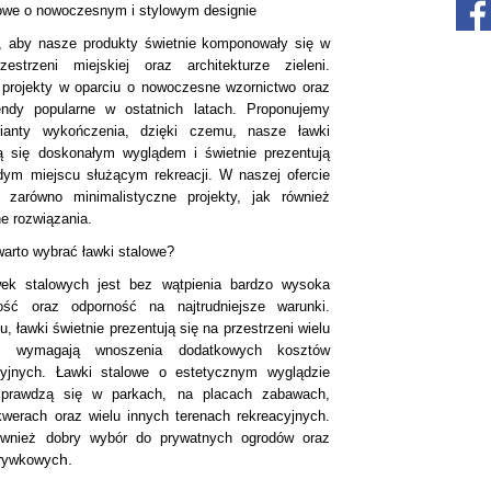
lowe o nowoczesnym i stylowym designie
, aby nasze produkty świetnie komponowały się w
zestrzeni miejskiej oraz architekturze zieleni.
projekty w oparciu o nowoczesne wzornictwo oraz
ndy popularne w ostatnich latach. Proponujemy
ianty wykończenia, dzięki czemu, nasze ławki
ą się doskonałym wyglądem i świetnie prezentują
dym miejscu służącym rekreacji. W naszej ofercie
z zarówno minimalistyczne projekty, jak również
e rozwiązania.
arto wybrać ławki stalowe?
wek stalowych jest bez wątpienia bardzo wysoka
ość oraz odporność na najtrudniejsze warunki.
u, ławki świetnie prezentują się na przestrzeni wielu
e wymagają wnoszenia dodatkowych kosztów
cyjnych. Ławki stalowe o estetycznym wyglądzie
sprawdzą się w parkach, na placach zabawach,
kwerach oraz wielu innych terenach rekreacyjnych.
ównież dobry wybór do prywatnych ogrodów oraz
h.
zrywkowyc