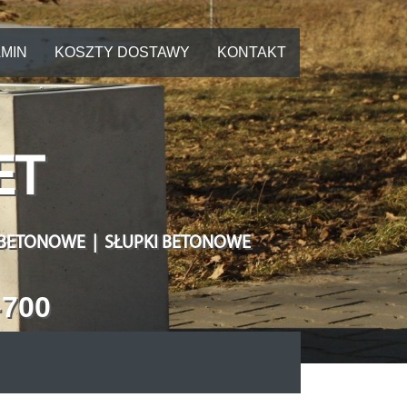
MIN
KOSZTY DOSTAWY
KONTAKT
ET
 BETONOWE | SŁUPKI BETONOWE
-700