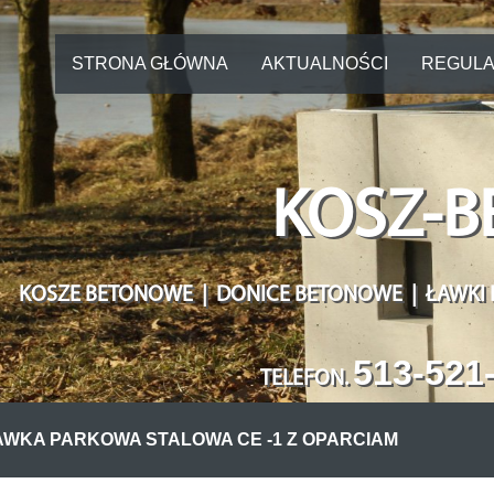
STRONA GŁÓWNA
AKTUALNOŚCI
REGULA
KOSZ-B
KOSZE BETONOWE | DONICE BETONOWE | ŁAWKI
513-521
TELEFON
.
AWKA PARKOWA STALOWA CE -1 Z OPARCIAM