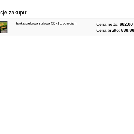
ować dwa kosze
cje zakupu:
j więcej
ławka parkowa stalowa CE -1 z oparciam
Cena netto:
682.00 
Cena brutto:
838.86
1
 ławki stalowe Ławki
e z materiałów o
malowane