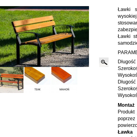
Ławki 
wysokie
stosowa
zabezpi
Ławki s
samodzi
PARAM
Długość 
Szerokoś
Wysokoś
Długość 
Szerokoś
Wysokoś
Montaż
Produkt
poprzez
powierzc
Ławka