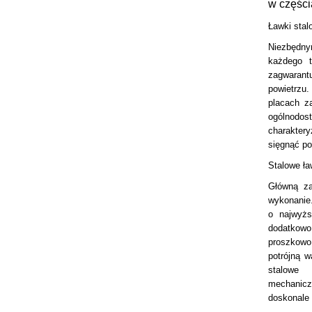
w częśc
Ławki stal
Niezbędn
każdego t
zagwaran
powietrzu
placach z
ogólnodo
charaktery
sięgnąć po
Stalowe ła
Główną za
wykonanie.
o najwyżs
dodatkow
proszkowo
potrójną w
stalowe 
mechanicz
doskonale 