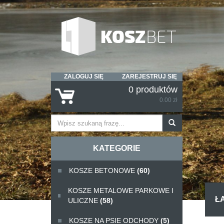
ZALOGUJ SIĘ
ZAREJESTRUJ SIĘ
0 produktów
0.00 zł
KATEGORIE
KOSZE BETONOWE
(60)
KOSZE METALOWE PARKOWE I
Ł
ULICZNE
(58)
KOSZE NA PSIE ODCHODY
(5)