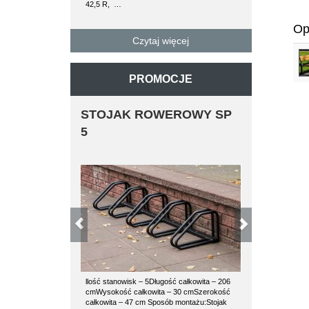
42,5 R, …
paletę można załad
betonowe…
Op
Czytaj więcej
Czyta
PROMOCJE
STOJAK ROWEROWY SP
ŁAWKA SP 
5
llość stanowisk – 5Długość całkowita – 206
Ławka stalowa SP 1
cmWysokość całkowita – 30 cmSzerokość
stalowe są wykonan
całkowita – 47 cm Sposób montażu:Stojak
wysokiej jakości, 