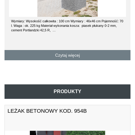
jemność: 70
kosz betonowy 70l POZ dane techniczne kosza: waga 180 kg wysoko
 0-2 mm,
cm średnica 53 cm Kosz betonowy posiada wkład ocynkowany z popie
Na jedną paletę można załadować dwa kosze betonowe…
Czytaj więcej
PRODUKTY
LEŻAK BETONOWY KOD. 954B