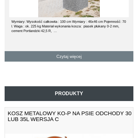
: 100 cm Wymiary : 46x46 cm Pojemność: 70
kosz betonowy 70l POZ dane techni
 wykonania kosza: piasek płukany 0-2 mm,
cm średnica 53 cm Kosz betonowy po
Na jedną paletę można załadować 
Czytaj więcej
Czyta
PRODUKTY
KOSZ METALOWY KO-P NA PSIE ODCHODY 30
LUB 35L WERSJA C