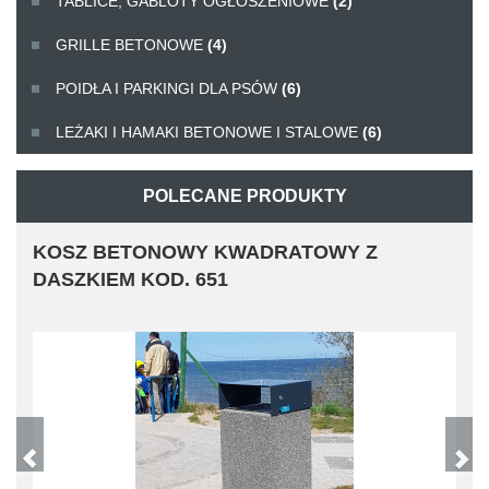
TABLICE, GABLOTY OGŁOSZENIOWE
(2)
GRILLE BETONOWE
(4)
POIDŁA I PARKINGI DLA PSÓW
(6)
LEŻAKI I HAMAKI BETONOWE I STALOWE
(6)
POLECANE PRODUKTY
 KWADRATOWY Z
KOSZ BETONOWY 70
51