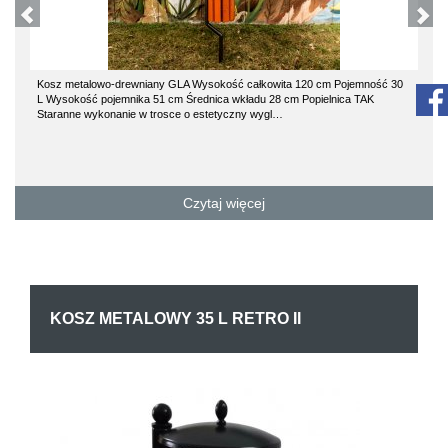
Kosz metalowo-drewniany GLA Wysokość całkowita 120 cm Pojemność 30
L Wysokość pojemnika 51 cm Średnica wkładu 28 cm Popielnica TAK
Staranne wykonanie w trosce o estetyczny wygl…
Czytaj więcej
KOSZ METALOWY 35 L RETRO II