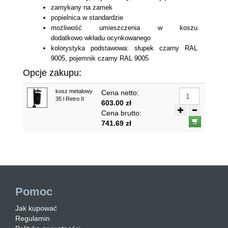
zamykany na zamek
popielnica w standardzie
możliwość umieszczenia w koszu
dodatkowo
wkład
u
ocynkowanego
kolorystyka podstawowa: słupek czarny RAL
9005, pojemnik czarny RAL 9005
Opcje zakupu:
kosz metalowy
Cena netto:
35 l Retro II
603.00 zł
Cena brutto:
741.69 zł
Pomoc
Jak kupować
Regulamin