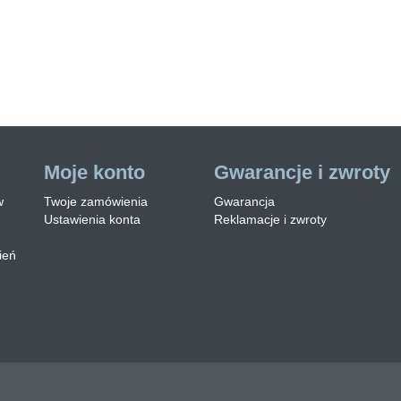
eznaczonym do
 skręcenia.Oferu…
zytaj więcej
Moje konto
Gwarancje i zwroty
w
Twoje zamówienia
Gwarancja
Ustawienia konta
Reklamacje i zwroty
ień