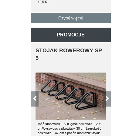
42,5 R, …
paletę można 
betonowe…
Czytaj więcej
C
PROMOCJE
STOJAK ROWEROWY SP
ŁAWKA 
5
GDAŃSKA
llość stanowisk – 5Długość całkowita – 206
Ławka żeliwna
cmWysokość całkowita – 30 cmSzerokość
wykonane są bar
całkowita – 47 cm Sposób montażu:Stojak
ławka żeliwna o