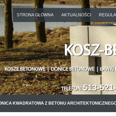
STRONA GŁÓWNA
AKTUALNOŚCI
REGULA
KOSZ-B
KOSZE BETONOWE | DONICE BETONOWE | ŁAWKI
513-521
TELEFON
.
ONICA KWADRATOWA Z BETONU ARCHITEKTONICZNEGO S