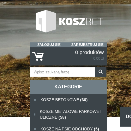
ZALOGUJ SIĘ
ZAREJESTRUJ SIĘ
0 produktów
0.00 zł
KATEGORIE
KOSZE BETONOWE
(60)
KOSZE METALOWE PARKOWE I
D
ULICZNE
(58)
KOSZE NA PSIE ODCHODY
(5)