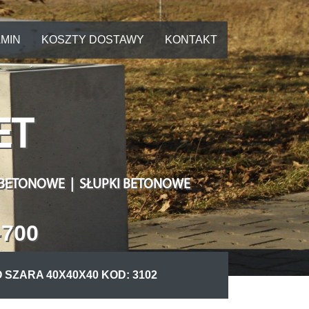
MIN
KOSZTY DOSTAWY
KONTAKT
ET
 BETONOWE | SŁUPKI BETONOWE
-700
ZARA 40X40X40 KOD: 3102