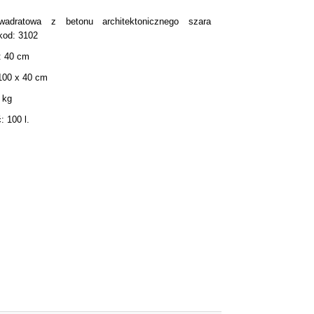
wadratowa z betonu architektonicznego szara
kod: 3102
: 40 cm
100 x 40 cm
 kg
 100 l.