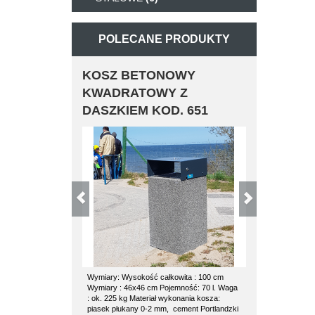
POLECANE PRODUKTY
KOSZ BETONOWY
KOSZ BE
KWADRATOWY Z
POZ
DASZKIEM KOD. 651
Wymiary: Wysokość całkowita : 100 cm
kosz betonowy 
Wymiary : 46x46 cm Pojemność: 70 l. Waga
kosza: waga 1
: ok. 225 kg Materiał wykonania kosza:
średnica 53 cm
piasek płukany 0-2 mm, cement Portlandzki
wkład ocynkowa