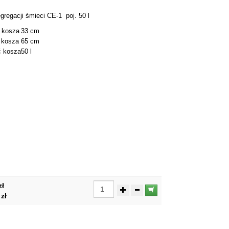
gregacji śmieci CE-1 poj. 50 l
 kosza
33 cm
 kosza
65 cm
 kosza
50 l
zł
zł