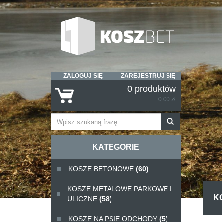
ZALOGUJ SIĘ
ZAREJESTRUJ SIĘ
0 produktów
0.00 zł
KATEGORIE
KOSZE BETONOWE
(60)
KOSZE METALOWE PARKOWE I
KO
ULICZNE
(58)
KOSZE NA PSIE ODCHODY
(5)