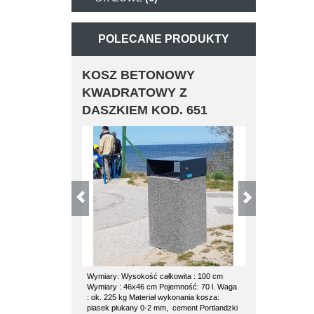
POLECANE PRODUKTY
KOSZ BETONOWY
KOSZ BE
KWADRATOWY Z
POZ
DASZKIEM KOD. 651
Wymiary: Wysokość całkowita : 100 cm
kosz betonowy 
Wymiary : 46x46 cm Pojemność: 70 l. Waga
kosza: waga 1
: ok. 225 kg Materiał wykonania kosza:
średnica 53 cm
piasek płukany 0-2 mm, cement Portlandzki
wkład ocynkowa