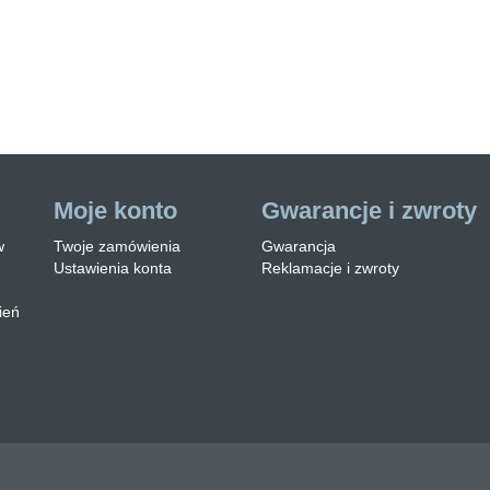
eznaczonym do
 skręcenia.Oferu…
zytaj więcej
Moje konto
Gwarancje i zwroty
w
Twoje zamówienia
Gwarancja
Ustawienia konta
Reklamacje i zwroty
ień