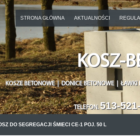
STRONA GŁÓWNA
AKTUALNOŚCI
REGULA
KOSZ-B
KOSZE BETONOWE | DONICE BETONOWE | ŁAWKI
513-521
TELEFON
.
SZ DO SEGREGACJI ŚMIECI CE-1 POJ. 50 L