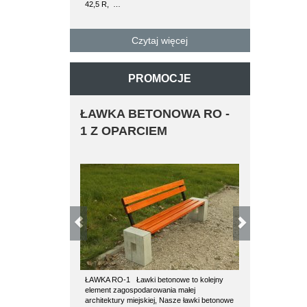
42,5 R, …
paletę można 
betonowe…
Czytaj więcej
C
PROMOCJE
ŁAWKA BETONOWA RO -
ŁAWKA 
1 Z OPARCIEM
GDAŃSKA
ŁAWKA RO-1 Ławki betonowe to kolejny
Ławka żeliwna
element zagospodarowania małej
wykonane są bar
architektury miejskiej, Nasze ławki betonowe
ławka żeliwna o