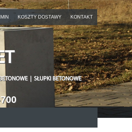
MIN
KOSZTY DOSTAWY
KONTAKT
ET
 BETONOWE | SŁUPKI BETONOWE
-700