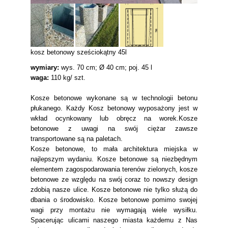
kosz betonowy sześciokątny 45l
wymiary:
wys. 70 cm; Ø 40 cm; poj. 45 l
waga:
110 kg/ szt.
Kosze betonowe wykonane są w technologii betonu
płukanego. Każdy Kosz betonowy wyposażony jest w
wkład ocynkowany lub obręcz na worek.Kosze
betonowe z uwagi na swój ciężar zawsze
transportowane są na paletach.
Kosze betonowe, to mała architektura miejska w
najlepszym wydaniu. Kosze betonowe są niezbędnym
elementem zagospodarowania terenów zielonych, kosze
betonowe ze względu na swój coraz to nowszy design
zdobią nasze ulice. Kosze betonowe nie tylko służą do
dbania o środowisko. Kosze betonowe pomimo swojej
wagi przy montażu nie wymagają wiele wysiłku.
Spacerując ulicami naszego miasta każdemu z Nas