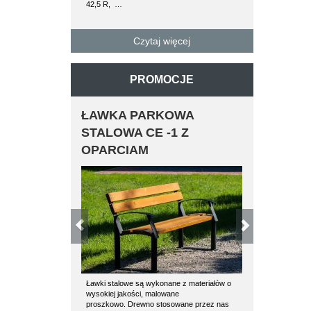
42,5 R, …
paletę można 
betonowe…
Czytaj więcej
C
PROMOCJE
ŁAWKA PARKOWA
STOJAK
STALOWA CE -1 Z
5
OPARCIAM
Ławki stalowe są wykonane z materiałów o
llość stanowisk
wysokiej jakości, malowane
cmWysokość ca
proszkowo. Drewno stosowane przez nas
całkowita – 47