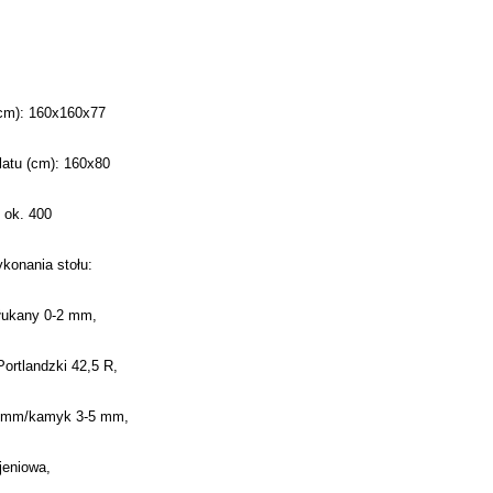
cm): 160x160x77
atu (cm): 160x80
 ok. 400
ykonania stołu:
płukany 0-2 mm,
ortlandzki 42,5 R,
5 mm/kamyk 3-5 mm,
ojeniowa,