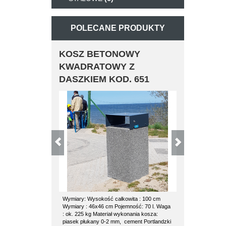
POLECANE PRODUKTY
KOSZ BETONOWY
KOSZ BE
KWADRATOWY Z
POZ
DASZKIEM KOD. 651
Wymiary: Wysokość całkowita : 100 cm
kosz betonowy 
Wymiary : 46x46 cm Pojemność: 70 l. Waga
kosza: waga 1
: ok. 225 kg Materiał wykonania kosza:
średnica 53 cm
piasek płukany 0-2 mm, cement Portlandzki
wkład ocynkowa