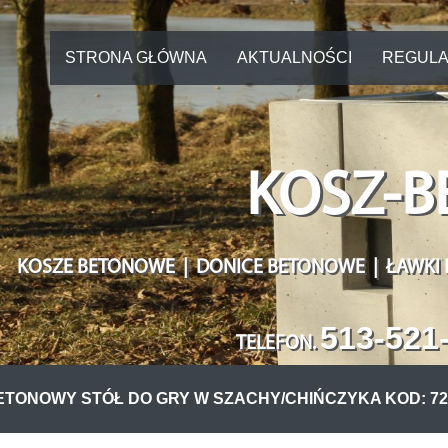
STRONA GŁÓWNA
AKTUALNOŚCI
REGULA
KOSZ-B
KOSZE BETONOWE | DONICE BETONOWE | ŁAWKI
513-521
TELEFON
.
ETONOWY STÓŁ DO GRY W SZACHY/CHIŃCZYKA KOD: 72