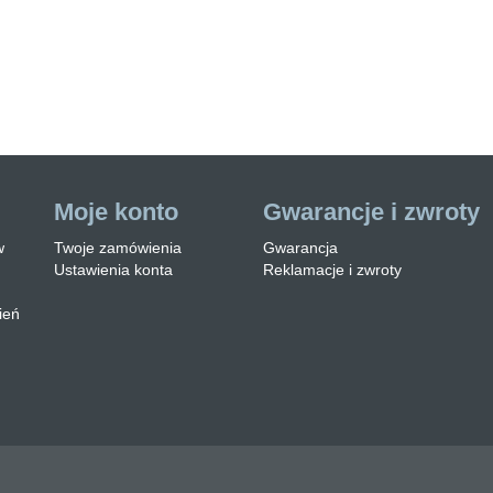
y przystosowane do montaż…
zytaj więcej
Moje konto
Gwarancje i zwroty
w
Twoje zamówienia
Gwarancja
Ustawienia konta
Reklamacje i zwroty
ień