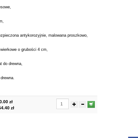
resowe,
m,
ezpieczona antykorozyjnie, malowana proszkowo,
wierkowe o grubości 4 cm,
t do drewna,
o drewna.
0.00 zł
64.40 zł