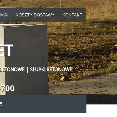
MIN
KOSZTY DOSTAWY
KONTAKT
ET
 BETONOWE | SŁUPKI BETONOWE
-700
5