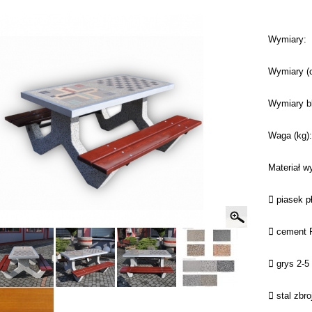
Wymiary:
Wymiary (
Wymiary bl
Waga (kg):
Materiał w
 piasek 
 cement P
 grys 2-
 stal zbr