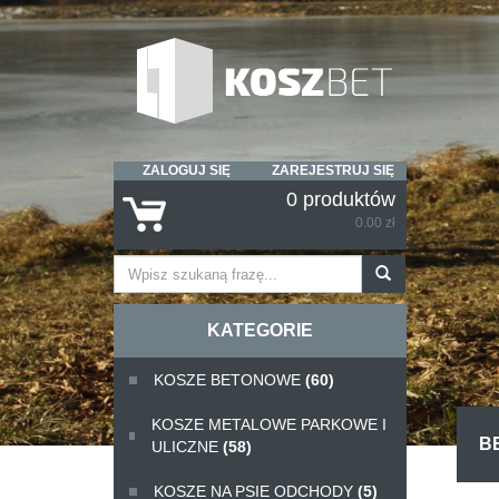
ZALOGUJ SIĘ
ZAREJESTRUJ SIĘ
0 produktów
0.00 zł
KATEGORIE
KOSZE BETONOWE
(60)
KOSZE METALOWE PARKOWE I
B
ULICZNE
(58)
KOSZE NA PSIE ODCHODY
(5)