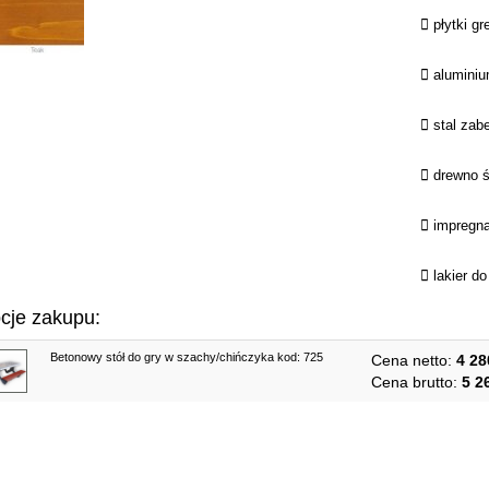
 płytki g
 aluminiu
 stal zab
 drewno ś
 impregna
 lakier d
cje zakupu:
Betonowy stół do gry w szachy/chińczyka kod: 725
Cena netto:
4 28
Cena brutto:
5 2