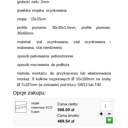
grubość rurki: 2mm
powłoka stojaka: ocynkowana
stopa: : 15x15cm
profile poziome: 30x30x1,5mm, profile pionowe:
30x60mm
materiał: stal ocynkowana, stal ocynkowana i
malowana, stal nierdzewna
sposób parkowania: jednostronnie
sposób mocowania: do podłoża
metoda montażu: do przykręcenia lub wbetonowania
montaż: 8 kołków rozporowych Ø 10x100mm na śruby
Ø 7x107mm (w zestawie) pod klucz SW13 lub T40
Opcje zakupu:
stojak
Cena netto:
rowerowy ECO
398.00 zł
5 pion
Cena brutto:
489.54 zł