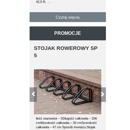
42,5 R, …
paletę można 
betonowe…
Czytaj więcej
PROMOCJE
STOJAK ROWEROWY SP
ŁAWKA 
5
llość stanowisk – 5Długość całkowita – 206
Ławki stalowe
cmWysokość całkowita – 30 cmSzerokość
wysokiej jako
całkowita – 47 cm Sposób montażu:Stojak
proszkowo. D