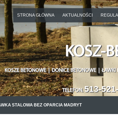
STRONA GŁÓWNA
AKTUALNOŚCI
REGULA
KOSZ-B
KOSZE BETONOWE | DONICE BETONOWE | ŁAWKI
513-521
TELEFON
.
AWKA STALOWA BEZ OPARCIA MADRYT