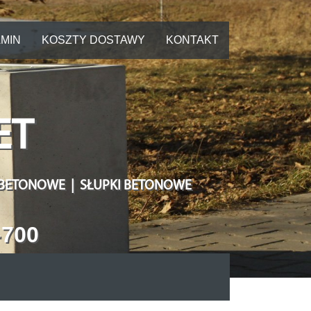
MIN
KOSZTY DOSTAWY
KONTAKT
ET
 BETONOWE | SŁUPKI BETONOWE
-700