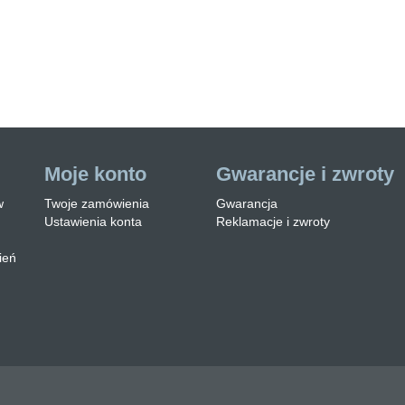
we jest zabezpieczone
rstwą lakierobejcy. Ław…
Czytaj więcej
Moje konto
Gwarancje i zwroty
w
Twoje zamówienia
Gwarancja
Ustawienia konta
Reklamacje i zwroty
ień