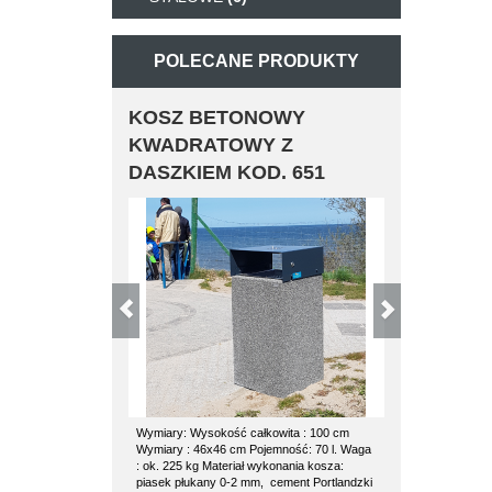
POLECANE PRODUKTY
KOSZ BETONOWY
KOSZ B
KWADRATOWY Z
POZ
DASZKIEM KOD. 651
Wymiary: Wysokość całkowita : 100 cm
kosz betonowy
Wymiary : 46x46 cm Pojemność: 70 l. Waga
kosza: waga 
: ok. 225 kg Materiał wykonania kosza:
średnica 53 c
piasek płukany 0-2 mm, cement Portlandzki
wkład ocynkow