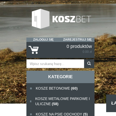
ZALOGUJ SIĘ
ZAREJESTRUJ SIĘ
0 produktów
0.00 zł
KATEGORIE
KOSZE BETONOWE
(60)
KOSZE METALOWE PARKOWE I
Ł
ULICZNE
(58)
KOSZE NA PSIE ODCHODY
(5)