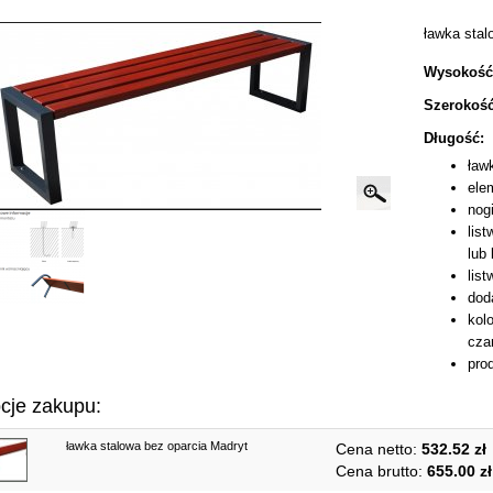
ławka stal
Wysokość
Szerokość
Długość:
ław
ele
nog
lis
lub 
list
dod
kol
cza
pro
cje zakupu:
ławka stalowa bez oparcia Madryt
Cena netto:
532.52 zł
Cena brutto:
655.00 zł