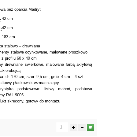
owa bez oparcia Madryt
42 cm
:
42 cm
:
183 cm
ka stalowo – drewniana
menty stalowe ocynkowane, malowane proszkowo
i z profilu 60 x 40 cm
twy drewniane świerkowe, malowane farbą akrylową
lakierobejcą
wa: dł. 170 cm, szer. 9,5 cm, grub. 4 cm – 4 szt.
atkowy płaskownik wzmacniający
orystyka podstawowa: listwy mahoń, podstawa
rny RAL 9005
dukt skręcony, gotowy do montażu