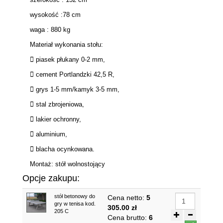
wysokość :78 cm
waga : 880 kg
Materiał wykonania stołu:
 piasek płukany 0-2 mm,
 cement Portlandzki 42,5 R,
 grys 1-5 mm/kamyk 3-5 mm,
 stal zbrojeniowa,
 lakier ochronny,
 aluminium,
 blacha ocynkowana.
Montaż: stół wolnostojący
Opcje zakupu:
stół betonowy do
Cena netto:
5
gry w tenisa kod.
305.00 zł
205 C
Cena brutto:
6