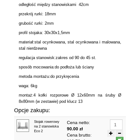
odległość między stanowiskami 42cm
przekrój rurki: 18mm
grubość rurki: 2mm
profil stojaka: 30x30x1,5mm
materiał:stal ocynkowana, stal ocynkowana i malowana,
stal nierdzewna
regulacja stanowisk:zakres od 90 do 45 st.
sposób mocowania:do podłoża lub ściany
metoda montażu:do przykręcenia
waga: 6kg
montaż:4 kołki rozporowe Ø 12x60mm na śruby Ø
8x80mm (w zestawie) pod klucz 13
Opcje zakupu:
Stojak rowerowy
Cena netto:
na 2 stanowiska
90.00 zł
Eco 2
Cena brutto: