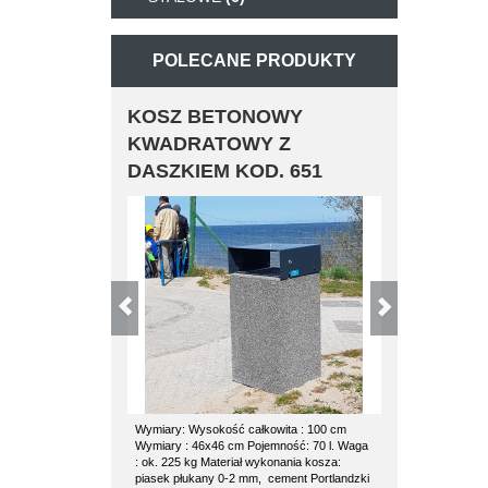
POLECANE PRODUKTY
KOSZ BETONOWY
KOSZ BE
KWADRATOWY Z
POZ
DASZKIEM KOD. 651
Wymiary: Wysokość całkowita : 100 cm
kosz betonowy 
Wymiary : 46x46 cm Pojemność: 70 l. Waga
kosza: waga 1
: ok. 225 kg Materiał wykonania kosza:
średnica 53 cm
piasek płukany 0-2 mm, cement Portlandzki
wkład ocynkowa