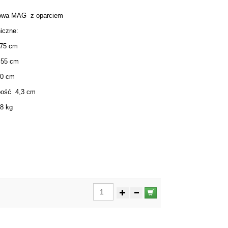
lowa MAG z oparciem
iczne:
 75 cm
 55 cm
70 cm
bość 4,3 cm
38 kg