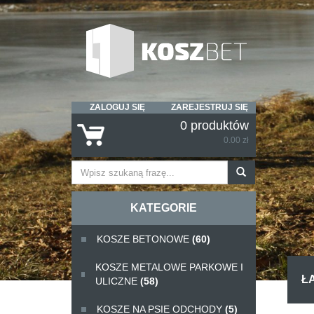
ZALOGUJ SIĘ
ZAREJESTRUJ SIĘ
0 produktów
0.00 zł
KATEGORIE
KOSZE BETONOWE
(60)
KOSZE METALOWE PARKOWE I
Ł
ULICZNE
(58)
KOSZE NA PSIE ODCHODY
(5)