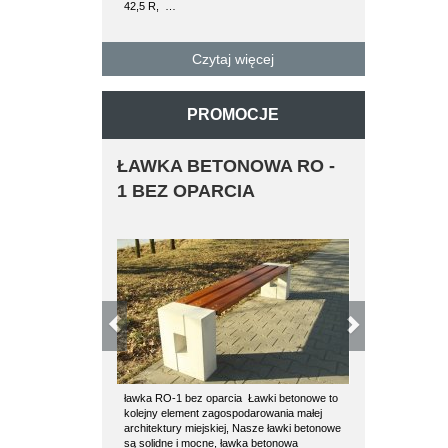
42,5 R, …
paletę można 
betonowe…
Czytaj więcej
C
PROMOCJE
ŁAWKA BETONOWA RO -
KOSZ M
1 BEZ OPARCIA
DREWNIA
ławka RO-1 bez oparcia Ławki betonowe to
Kosz metalowo
kolejny element zagospodarowania małej
całkowita 120 
architektury miejskiej, Nasze ławki betonowe
Wysokość poje
są solidne i mocne, ławka betonowa