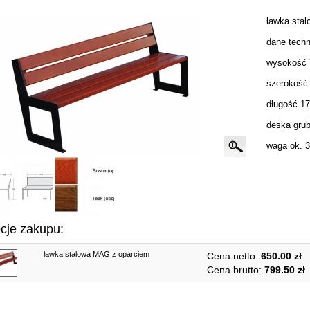
ławka sta
dane techn
wysokość
szerokość
długość 1
deska gru
waga ok. 
cje zakupu:
ławka stalowa MAG z oparciem
Cena netto:
650.00 zł
Cena brutto:
799.50 zł