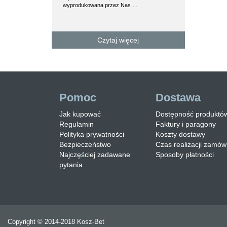
wkładu 28 cm P
wyprodukowana przez Nas …
wykonanie w tr
Czytaj więcej
C
Pomoc
Dostawa
Jak kupować
Dostępność produktó
Regulamin
Faktury i paragony
Polityka prywatności
Koszty dostawy
Bezpieczeństwo
Czas realizacji zamów
Najczęściej zadawane
Sposoby płatności
pytania
Copyright © 2014-2018 Kosz-Bet