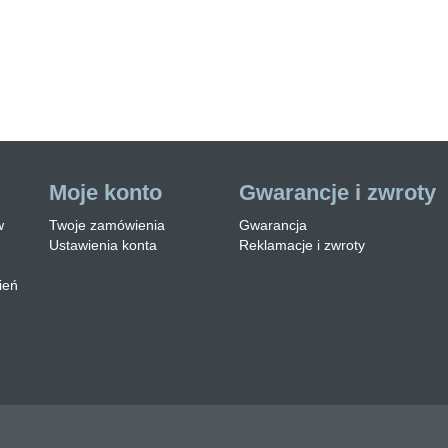
opielnica TAK Staranne
osce o estetyczny wygl…
zytaj więcej
Moje konto
Gwarancje i zwroty
w
Twoje zamówienia
Gwarancja
Ustawienia konta
Reklamacje i zwroty
ień