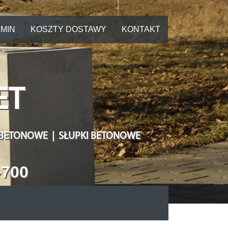
MIN
KOSZTY DOSTAWY
KONTAKT
ET
 BETONOWE | SŁUPKI BETONOWE
-700