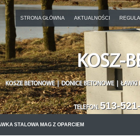
STRONA GŁÓWNA
AKTUALNOŚCI
REGULA
KOSZ-B
KOSZE BETONOWE | DONICE BETONOWE | ŁAWKI
513-521
TELEFON
.
AWKA STALOWA MAG Z OPARCIEM