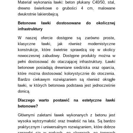
Materiał wykonania ławki: beton płukany C40/50, stal,
drewno świerkowe o grubości 4 cm, malowane
dwukrotnie lakierobejcą.
Betonowe ławki dostosowane do okolicznej
infrastruktury
W naszej ofercie dostępne są zarówno proste,
klasyczne ławki, jak również modernistyczne
konstrukcje, które świetnie sprawdzą się w okolicy
nowoczesnej zabudowy. Dostępne produkty można w
pełni dostosować do otaczającej infrastruktury. Ławki
betonowe posiadają drewniane siedziska oraz oparcia,
które można dostosować kolorystycznie do otoczenia.
Bardzo ciekawym rozwiązaniem są również okrągłe
ławki, w których betonowa podstawa jest jednocześnie
donicą.
Dlaczego warto postawić na estetyczne ławki
betonowe?
Głównymi zaletami ławek wykonanych z betonu jest
wysoka wytrzymałość oraz trwałość na lata. Są bardzo
praktycznym i uniwersalnym rozwiązaniem, które dobrze
sprawdzi się w parkach, na skwerach, na terenach