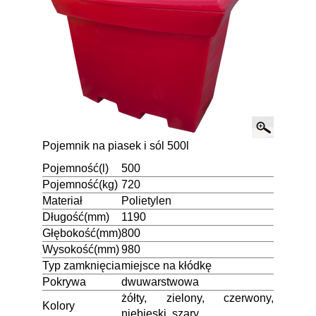
Pojemnik na piasek i sól 500l
Pojemność(l)
500
Pojemność(kg)
720
Materiał
Polietylen
Długość(mm)
1190
Głębokość(mm)
800
Wysokość(mm)
980
Typ zamknięcia
miejsce na kłódkę
Pokrywa
dwuwarstwowa
żółty, zielony, czerwony,
Kolory
niebieski, szary