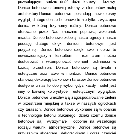
pozwalającym sadzić dość duże krzewy i krzewy.
Donice betonowe stanowią istotny z elementów małej
architektury.Donice betonowe posiadają nowoczesny
wygląd, dlatego donice betonowe to nie tylko zwyczajna
donica w której trzymamy rośliny. Donice betonowe
oferowane przez Nas znacznie poprawią wizerunek
miasta. Donice betonowe zdobią nasze ogrody i nasze
posesję dlatego dzięki donicom betonowym jest
przyjaźniej. Donice betonowe dzięki swoim coraz to
nowocześniejszym kształtom i rozmiarom można
dostosować i wkomponować element roślinności w
każdą przestrzeń. Donice betonowe są trwałe i
estetyczne oraz łatwe w montażu. Donice betonowe
stanowią dekorację balkonów i tarasów.Donice betonowe
dostępne u nas to dobry wybór gdyż każdy model jest
inny o barwnej kolorystyce i estetycznym wyglądzie.
Donice betonowe umożliwiają zagospodarowanie zieleni
w przestrzeni miejskiej a także w naszych ogródkach
czy tarasach. Donice betonowe wykonane są w oparciu
o technologię betonu płukanego, dzięki czemu donice
betonowe są wytrzymałe i odporne na wszelkiego
rodzaju warunki atmosferyczne. Donice betonowe są
przyjaznym akcentem dekoracyjnym i coraz częściej