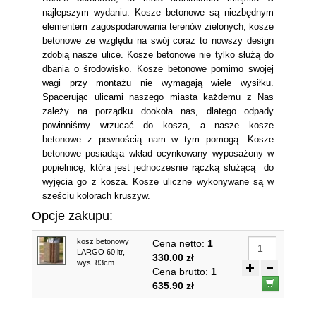
najlepszym wydaniu. Kosze betonowe są niezbędnym
elementem zagospodarowania terenów zielonych, kosze
betonowe ze względu na swój coraz to nowszy design
zdobią nasze ulice. Kosze betonowe nie tylko służą do
dbania o środowisko. Kosze betonowe pomimo swojej
wagi przy montażu nie wymagają wiele wysiłku.
Spacerując ulicami naszego miasta każdemu z Nas
zależy na porządku dookoła nas, dlatego odpady
powinniśmy wrzucać do kosza, a nasze kosze
betonowe z pewnością nam w tym pomogą. Kosze
betonowe posiadaja wkład ocynkowany wyposażony w
popielnicę, która jest jednoczesnie rączką służącą do
wyjęcia go z kosza. Ko­sze ulicz­ne wy­ko­ny­wa­ne są w
sześciu ko­lo­rach kru­szyw.
Opcje zakupu:
kosz betonowy
Cena netto:
1
LARGO 60 ltr,
330.00 zł
wys. 83cm
Cena brutto:
1
635.90 zł