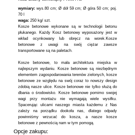
wymiary:
wys.80 cm; Ø dół 59 cm; Ø góra 50 cm; poj.
70 l
waga:
250 kg/ szt.
Kosze betonowe wykonane są w technologii betonu
płukanego. Każdy Kosz betonowy wyposażony jest w
wkład ocynkowany lub obręcz na worek.Kosze
betonowe z uwagi na swój ciężar zawsze
transportowane są na paletach.
Kosze betonowe, to mała architektura miejska w
najlepszym wydaniu. Kosze betonowe są niezbędnym
elementem zagospodarowania terenów zielonych, kosze
betonowe ze względu na swój coraz to nowszy design
zdobią nasze ulice. Kosze betonowe nie tylko służą do
dbania o środowisko. Kosze betonowe pomimo swojej
wagi przy montażu nie wymagają wiele wysiłku.
Spacerując ulicami naszego miasta każdemu z Nas
zależy na porządku dookoła nas, dlatego odpady
powinniśmy wrzucać do kosza, a nasze kosze
betonowe z pewnością nam w tym pomogą.
Opcje zakupu: