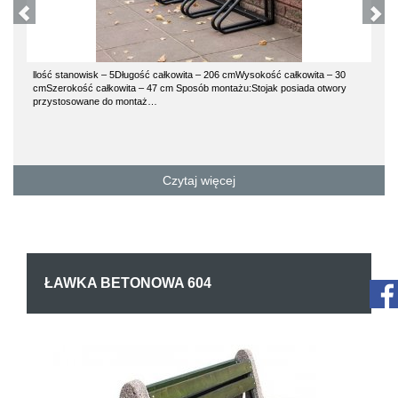
llość stanowisk – 5Długość całkowita – 206 cmWysokość całkowita – 30
cmSzerokość całkowita – 47 cm Sposób montażu:Stojak posiada otwory
przystosowane do montaż…
Czytaj więcej
ŁAWKA BETONOWA 604