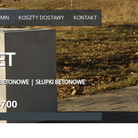
MIN
KOSZTY DOSTAWY
KONTAKT
ET
 BETONOWE | SŁUPKI BETONOWE
-700