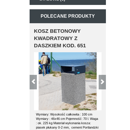
POLECANE PRODUKTY
KOSZ BETONOWY
KOSZ BE
KWADRATOWY Z
POZ
DASZKIEM KOD. 651
Wymiary: Wysokość całkowita : 100 cm
kosz betonowy 
Wymiary : 46x46 cm Pojemność: 70 l. Waga
kosza: waga 1
: ok. 225 kg Materiał wykonania kosza:
średnica 53 cm
piasek płukany 0-2 mm, cement Portlandzki
wkład ocynkowa