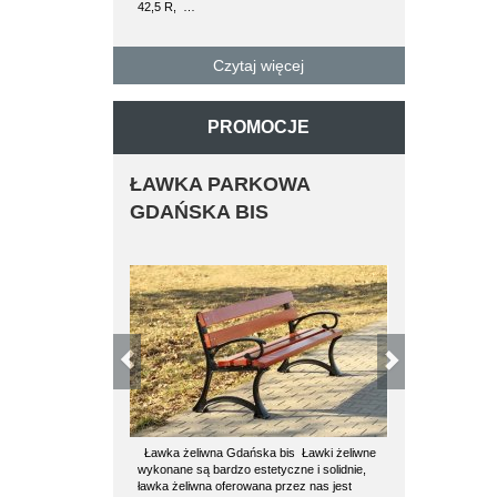
42,5 R, …
paletę można 
betonowe…
Czytaj więcej
C
PROMOCJE
ŁAWKA PARKOWA
ŁAWKA 
GDAŃSKA BIS
STALOWA 
OPARCI
Ławka żeliwna Gdańska bis Ławki żeliwne
Ławki stalowe 
wykonane są bardzo estetyczne i solidnie,
wysokiej jakoś
ławka żeliwna oferowana przez nas jest
proszkowo. Dr