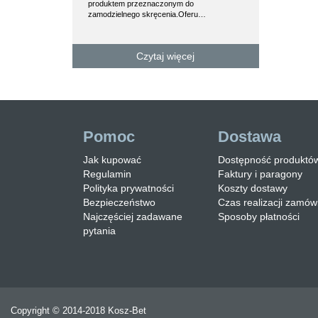
produktem przeznaczonym do
na ławki stalow
zamodzielnego skręcenia.Oferu…
trzykrotną war
Czytaj więcej
C
Pomoc
Dostawa
Jak kupować
Dostępność produktó
Regulamin
Faktury i paragony
Polityka prywatności
Koszty dostawy
Bezpieczeństwo
Czas realizacji zamów
Najczęściej zadawane
Sposoby płatności
pytania
Copyright © 2014-2018 Kosz-Bet