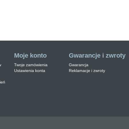
e jest zabezpieczone
stwą lakierobejcy. Ław…
zytaj więcej
Moje konto
Gwarancje i zwroty
w
Twoje zamówienia
Gwarancja
Ustawienia konta
Reklamacje i zwroty
ień