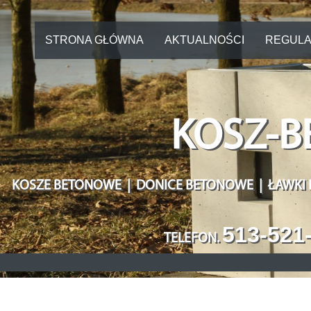
STRONA GŁÓWNA
AKTUALNOŚCI
REGULA
KOSZ-B
KOSZE BETONOWE | DONICE BETONOWE | ŁAWKI
513-521
TELEFON
.