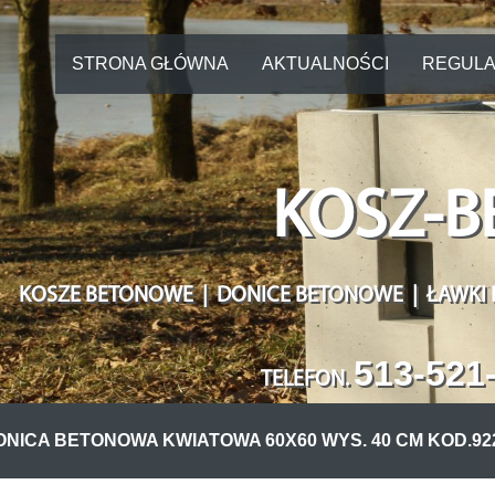
STRONA GŁÓWNA
AKTUALNOŚCI
REGULA
KOSZ-B
KOSZE BETONOWE | DONICE BETONOWE | ŁAWKI
513-521
TELEFON
.
ONICA BETONOWA KWIATOWA 60X60 WYS. 40 CM KOD.922