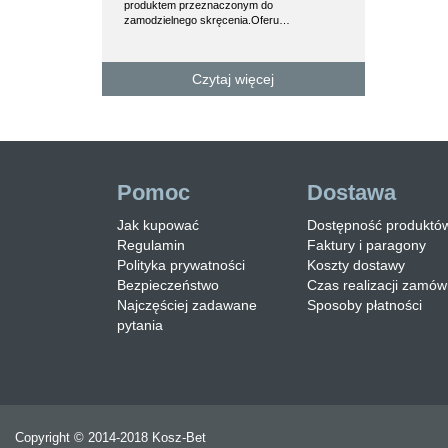
produktem przeznaczonym do
na ławki stalowe 
zamodzielnego skręcenia.Oferu…
trzykrotną warstw
Czytaj więcej
Czy
Pomoc
Dostawa
Jak kupować
Dostępność produktó
Regulamin
Faktury i paragony
Polityka prywatności
Koszty dostawy
Bezpieczeństwo
Czas realizacji zamów
Najczęściej zadawane
Sposoby płatności
pytania
Copyright © 2014-2018 Kosz-Bet