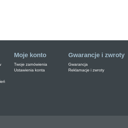
jest zabezpieczone
ą lakierobejcy. Ław…
taj więcej
Moje konto
Gwarancje i zwroty
w
Twoje zamówienia
Gwarancja
Ustawienia konta
Reklamacje i zwroty
ień