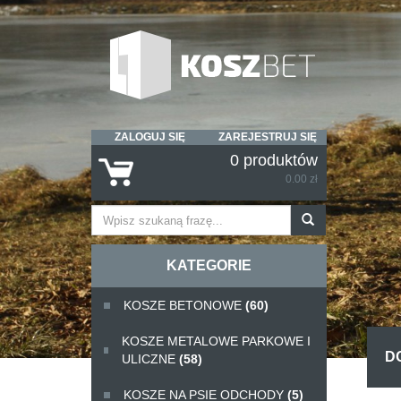
ZALOGUJ SIĘ
ZAREJESTRUJ SIĘ
0 produktów
0.00 zł
KATEGORIE
KOSZE BETONOWE
(60)
KOSZE METALOWE PARKOWE I
D
ULICZNE
(58)
KOSZE NA PSIE ODCHODY
(5)