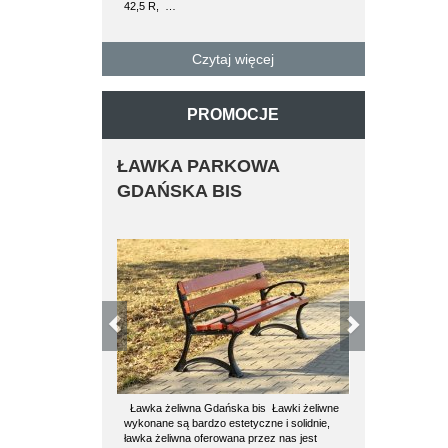
42,5 R, …
paletę można zał
betonowe…
Czytaj więcej
Czy
PROMOCJE
ŁAWKA PARKOWA
ŁAWKA P
GDAŃSKA BIS
STALOWA C
OPARCIA
Ławka żeliwna Gdańska bis Ławki żeliwne
Ławki stalowe są
wykonane są bardzo estetyczne i solidnie,
wysokiej jakości,
ławka żeliwna oferowana przez nas jest
proszkowo. Drew