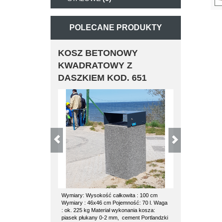
POLECANE PRODUKTY
KOSZ BETONOWY
KOSZ BET
KWADRATOWY Z
POZ
DASZKIEM KOD. 651
Wymiary: Wysokość całkowita : 100 cm
kosz betonowy 70
Wymiary : 46x46 cm Pojemność: 70 l. Waga
kosza: waga 180
: ok. 225 kg Materiał wykonania kosza:
średnica 53 cm K
piasek płukany 0-2 mm, cement Portlandzki
wkład ocynkowany 