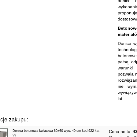
donice 
wykonani
proponuje
dostosowa
Betono
materiał
Donice w
technolog
betonowe
pełną od
warunki
pozwala n
rozwiąza
nie wym
wywiązyw
lat.
cje zakupu:
Donica betonowa kwiatowa 60x60 wys. 40 cm kod.922 kat.
Cena netto:
43
99