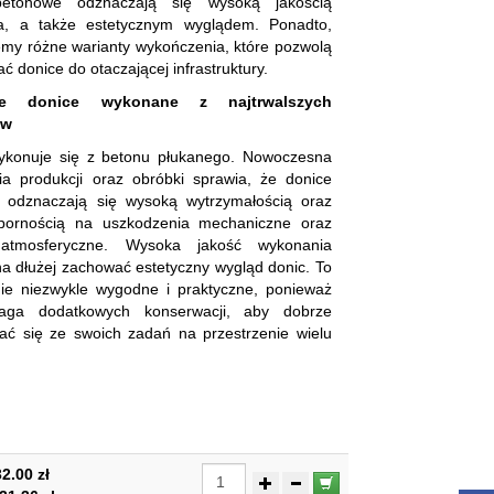
betonowe odznaczają się wysoką jakością
a, a także estetycznym wyglądem. Ponadto,
my różne warianty wykończenia, które pozwolą
ć donice do otaczającej infrastruktury.
we donice wykonane z najtrwalszych
ów
ykonuje się z betonu płukanego. Nowoczesna
ia produkcji oraz obróbki sprawia, że donice
 odznaczają się wysoką wytrzymałością oraz
pornością na uszkodzenia mechaniczne oraz
 atmosferyczne. Wysoka jakość wykonania
a dłużej zachować estetyczny wygląd donic. To
nie niezwykle wygodne i praktyczne, ponieważ
aga dodatkowych konserwacji, aby dobrze
ać się ze swoich zadań na przestrzenie wielu
2.00 zł