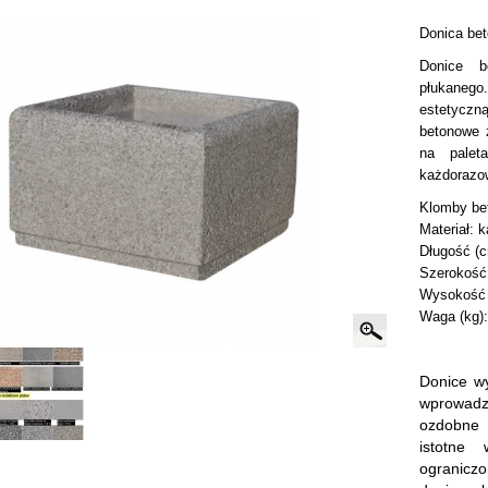
Donica be
Donice b
płukaneg
estetycz
betonowe 
na palet
każdorazo
Klomby be
Materiał: 
Długość (c
Szerokość
Wysokość 
Waga (kg):
Donice wy
wprowadz
ozdobne 
istotne
ogranicz