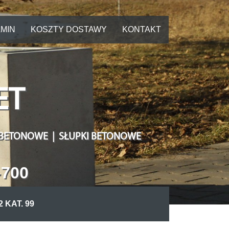
MIN
KOSZTY DOSTAWY
KONTAKT
ET
 BETONOWE | SŁUPKI BETONOWE
-700
 KAT. 99